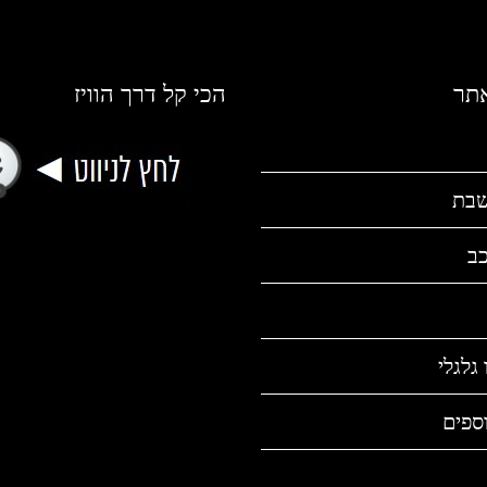
אתר
הכי קל דרך הוויז
שבת
כב
גלגלי
ספים