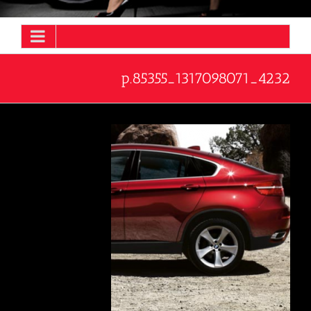
4232_1317098071_85355.p