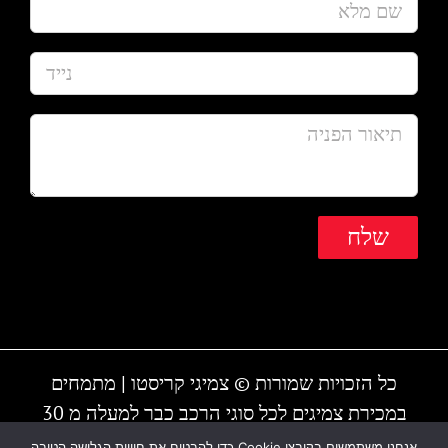
כל הזכויות שמורות © צמיגי קריסטו | מתמחים
במכירת צמיגים לכל סוגי הרכב כבר למעלה מ 30
שנה | המקום עובד גם בשבת | חייגו - 1-700-700-
אנחנו משתמשים בקובצי Cookie כדי להבטיח את חוויית הגלישה הטובה