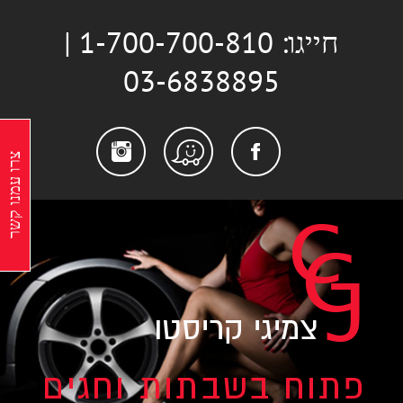
לג
חייגו: 1-700-700-810 |
תוכן
03-6838895
stagram
Facebook
Waze
צרו עמנו קשר