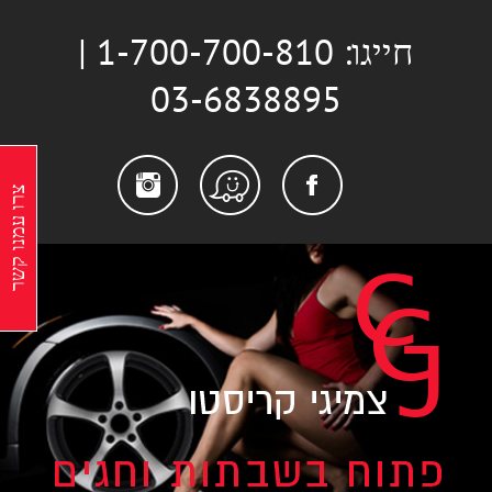
לג
חייגו: 1-700-700-810 |
תוכן
03-6838895
stagram
Facebook
Waze
צרו עמנו קשר