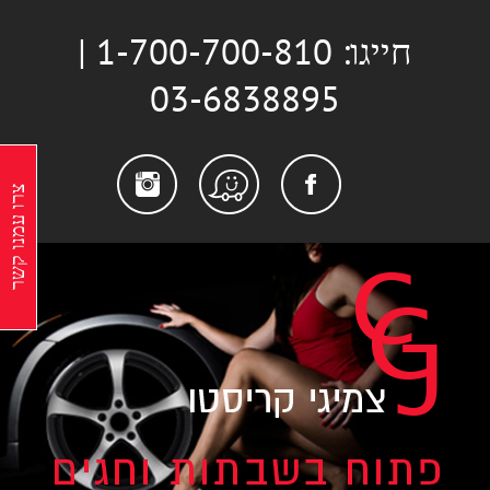
לג
חייגו: 1-700-700-810 |
תוכן
03-6838895
stagram
Facebook
Waze
צרו עמנו קשר