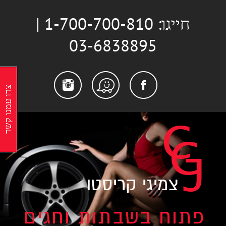
לג
חייגו: 1-700-700-810 |
תוכן
03-6838895
stagram
Facebook
Waze
צרו עמנו קשר