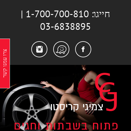
לג
חייגו: 1-700-700-810 |
תוכן
03-6838895
stagram
Facebook
Waze
צרו עמנו קשר