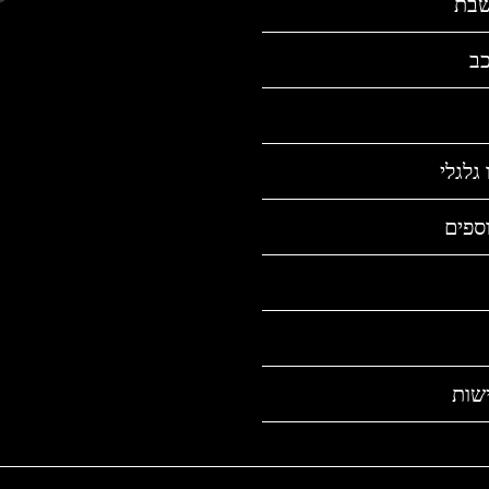
שבת
כב
גלגלי
ספים
שות