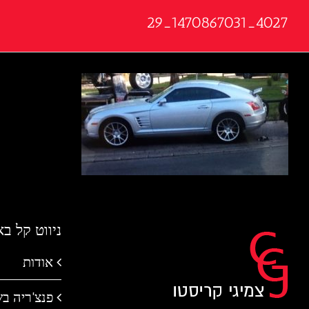
4027_1470867031_29
ניווט קל ב
אודות
פנצ'ריה ב