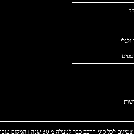
כב
גלגלי
ספים
שות
ה | המקום עובד גם בשבת | חייגו - 1-700-700-810 או 03-6838895