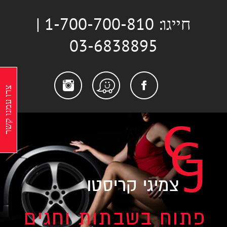
לג
חייגו: 1-700-700-810 |
תוכן
03-6838895
stagram
Facebook
Waze
צרו עמנו קשר