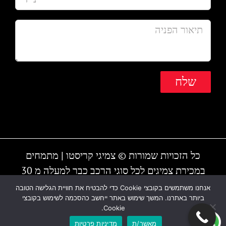
כל הזכויות שמורות © צמיגי קריסטו | מתמחים
במכירת צמיגים לכל סוגי הרכב כבר למעלה מ 30
שנה | המקום עובד גם בשבת | חייגו - 1-700-700-
אנחנו משתמשים בקובצי Cookie כדי להבטיח את חוויית הגלישה הטובה
ביותר באתרנו. המשך שימוש באתר ייחשב כהסכמה לשימוש בקובצי
810 או 03-6838895
Cookie.
מאשר/ת
מדיניות פרטיות