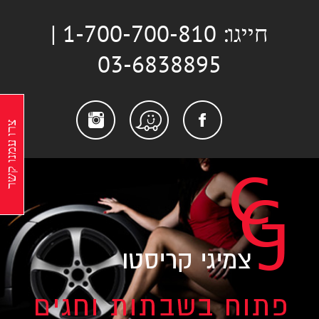
לג
חייגו: 1-700-700-810 |
תוכן
03-6838895
stagram
Facebook
Waze
צרו עמנו קשר