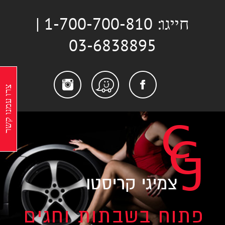
לג
חייגו: 1-700-700-810 |
תוכן
03-6838895
stagram
Facebook
Waze
צרו עמנו קשר