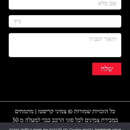
כל הזכויות שמורות © צמיגי קריסטו | מתמחים
במכירת צמיגים לכל סוגי הרכב כבר למעלה מ 30
שנה | המקום עובד גם בשבת | חייגו - 1-700-700-
אנחנו משתמשים בקובצי Cookie כדי להבטיח את חוויית הגלישה הטובה