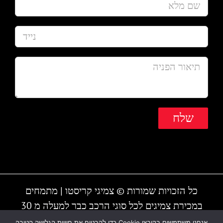
כל הזכויות שמורות © צמיגי קריסטו | מתמחים
במכירת צמיגים לכל סוגי הרכב כבר למעלה מ 30
שנה | המקום עובד גם בשבת | חייגו - 1-700-700-
אנחנו משתמשים בקובצי Cookie כדי להבטיח את חוויית הגלישה הטובה