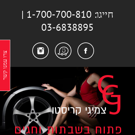
לג
חייגו: 1-700-700-810 |
תוכן
03-6838895
stagram
Facebook
Waze
צרו עמנו קשר