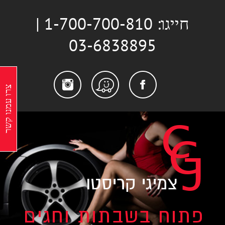
לג
חייגו: 1-700-700-810 |
תוכן
03-6838895
stagram
Facebook
Waze
צרו עמנו קשר