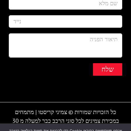
כל הזכויות שמורות © צמיגי קריסטו | מתמחים
במכירת צמיגים לכל סוגי הרכב כבר למעלה מ 30
שנה | המקום עובד גם בשבת | חייגו - 1-700-700-
אנחנו משתמשים בקובצי Cookie כדי להבטיח את חוויית הגלישה הטובה