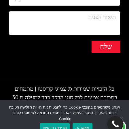
כל הזכויות שמורות © צמיגי קריסטו | מתמחים
במכירת צמיגים לכל סוגי הרכב כבר למעלה מ 30
שנה | המקום עובד גם בשבת | חייגו - 1-700-700-
אנחנו משתמשים בקובצי Cookie כדי להבטיח את חוויית הגלישה הטובה
ביותר באתרנו. המשך שימוש באתר ייחשב כהסכמה לשימוש בקובצי
810 או 03-6838895
Cookie.
מאשר/ת
מדיניות פרטיות