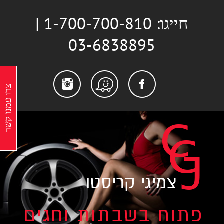
לג
חייגו: 1-700-700-810 |
תוכן
03-6838895
stagram
Facebook
Waze
צרו עמנו קשר