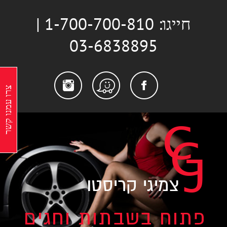
לג
חייגו: 1-700-700-810 |
תוכן
03-6838895
stagram
Facebook
Waze
צרו עמנו קשר