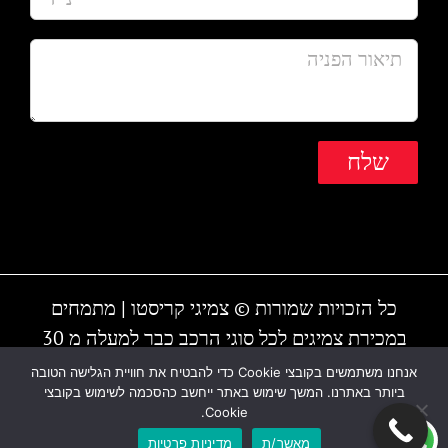
כל הזכויות שמורות © צמיגי קריסטו | מתמחים
במכירת צמיגים לכל סוגי הרכב כבר למעלה מ 30
שנה | המקום עובד גם בשבת | חייגו - 1-700-700-
אנחנו משתמשים בקובצי Cookie כדי להבטיח את חוויית הגלישה הטובה
ביותר באתרנו. המשך שימוש באתר ייחשב כהסכמה לשימוש בקובצי
810 או 03-6838895
Cookie.
מאשר/ת
מדיניות פרטיות