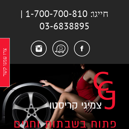
לג
חייגו: 1-700-700-810 |
תוכן
03-6838895
stagram
Facebook
Waze
צרו עמנו קשר