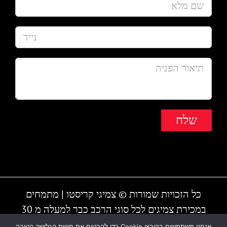
כל הזכויות שמורות © צמיגי קריסטו | מתמחים
במכירת צמיגים לכל סוגי הרכב כבר למעלה מ 30
שנה | המקום עובד גם בשבת | חייגו - 1-700-700-
אנחנו משתמשים בקובצי Cookie כדי להבטיח את חוויית הגלישה הטובה