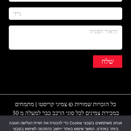
כל הזכויות שמורות © צמיגי קריסטו | מתמחים
במכירת צמיגים לכל סוגי הרכב כבר למעלה מ 30
שנה | המקום עובד גם בשבת | חייגו - 1-700-700-
אנחנו משתמשים בקובצי Cookie כדי להבטיח את חוויית הגלישה הטובה
ביותר באתרנו. המשך שימוש באתר ייחשב כהסכמה לשימוש בקובצי
810 או 03-6838895