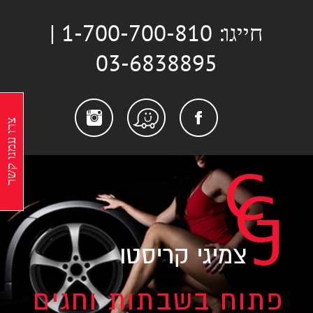
לג
חייגו: 1-700-700-810 |
תוכן
03-6838895
stagram
Facebook
Waze
צרו עמנו קשר