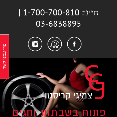
לג
חייגו: 1-700-700-810 |
תוכן
03-6838895
stagram
Facebook
Waze
צרו עמנו קשר