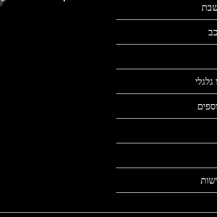
שבת
כב
גלגלי
ספים
שות