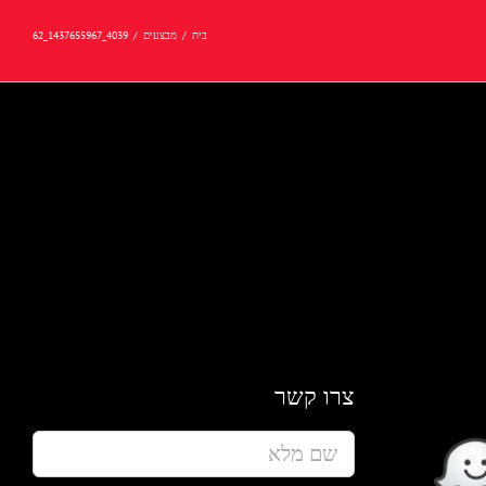
בית
/
מבצעים
/
4039_1437655967_62
צרו קשר