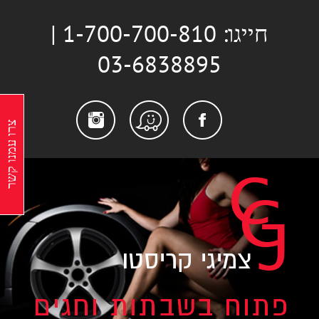
לג
חייגו: 1-700-700-810 |
תוכן
03-6838895
stagram
Facebook
Waze
צרו עמנו קשר