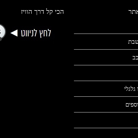
אתר
הכי קל דרך הוויז
שבת
כב
גלגלי
ספים