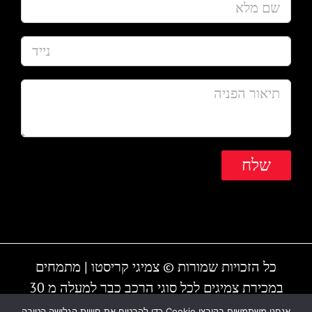
כל הזכויות שמורות © צמיגי קריסטו | מתמחים
במכירת צמיגים לכל סוגי הרכב כבר למעלה מ 30
שנה | המקום עובד גם בשבת | חייגו - 1-700-700-
אנחנו משתמשים בקובצי Cookie כדי להבטיח את חוויית הגלישה הטובה