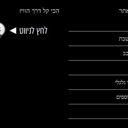
אתר
הכי קל דרך הוויז
שבת
כב
גלגלי
ספים