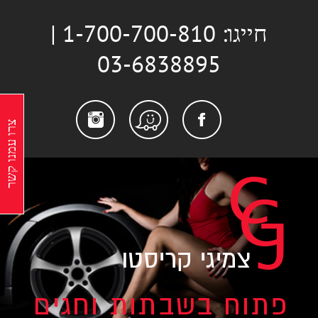
לג
חייגו: 1-700-700-810 |
תוכן
03-6838895
stagram
Facebook
Waze
צרו עמנו קשר