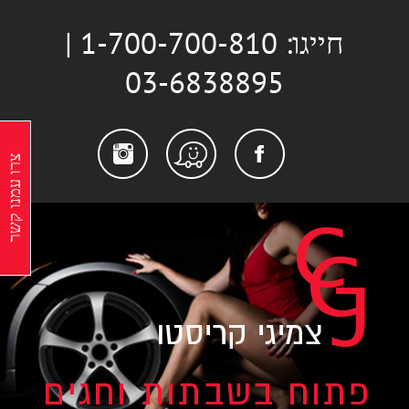
לג
חייגו: 1-700-700-810 |
תוכן
03-6838895
stagram
Facebook
Waze
צרו עמנו קשר