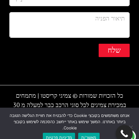
כל הזכויות שמורות © צמיגי קריסטו | מתמחים
במכירת צמיגים לכל סוגי הרכב כבר למעלה מ 30
שנה | המקום עובד גם בשבת | חייגו - 1-700-700-
אנחנו משתמשים בקובצי Cookie כדי להבטיח את חוויית הגלישה הטובה
ביותר באתרנו. המשך שימוש באתר ייחשב כהסכמה לשימוש בקובצי
810 או 03-6838895
Cookie.
מאשר/ת
מדיניות פרטיות