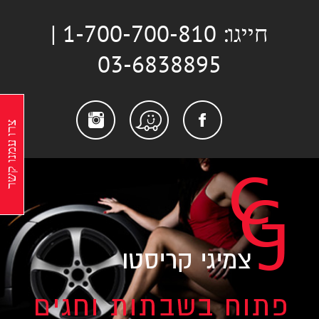
לג
חייגו: 1-700-700-810 |
תוכן
03-6838895
stagram
Facebook
Waze
צרו עמנו קשר