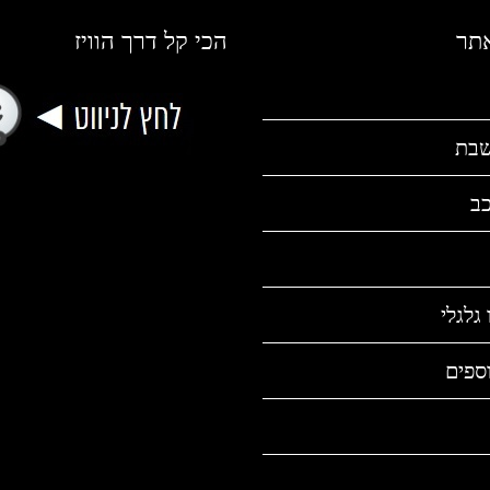
אתר
הכי קל דרך הוויז
שבת
כב
גלגלי
ספים