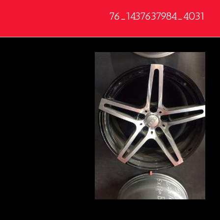
4031_1437637984_76