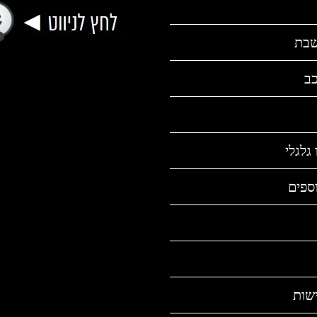
שבת
כב
גלגלי
ספים
שות