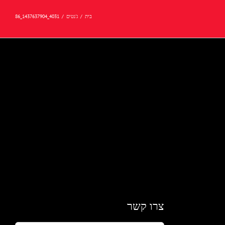
בית
/
ג'נטים
/
4031_1437637904_86
צרו קשר