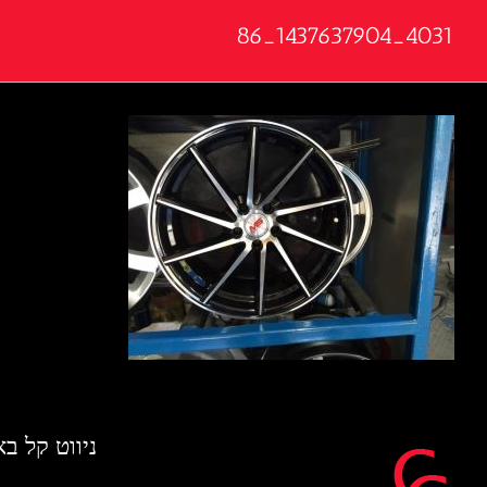
4031_1437637904_86
ניווט קל ב