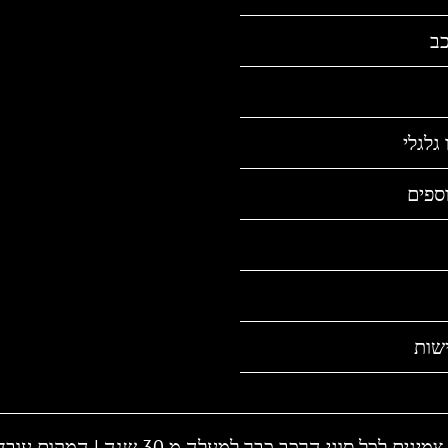
כב
גלגלי
ספים
שות
ה | המקום עובד גם בשבת | חייגו - 1-700-700-810 או 03-6838895