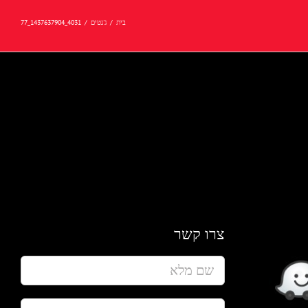
בית
/
ג'נטים
/
4031_1437637904_77
צרו קשר