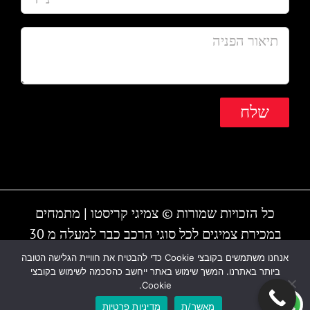
כל הזכויות שמורות © צמיגי קריסטו | מתמחים
במכירת צמיגים לכל סוגי הרכב כבר למעלה מ 30
שנה | המקום עובד גם בשבת | חייגו - 1-700-700-
אנחנו משתמשים בקובצי Cookie כדי להבטיח את חוויית הגלישה הטובה
ביותר באתרנו. המשך שימוש באתר ייחשב כהסכמה לשימוש בקובצי
810 או 03-6838895
Cookie.
מאשר/ת
מדיניות פרטיות