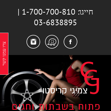
לג
חייגו: 1-700-700-810 |
תוכן
03-6838895
stagram
Facebook
Waze
צרו עמנו קשר