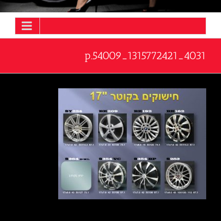
4031_1315772421_54009.p