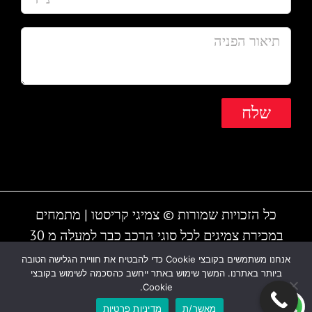
כל הזכויות שמורות © צמיגי קריסטו | מתמחים
במכירת צמיגים לכל סוגי הרכב כבר למעלה מ 30
שנה | המקום עובד גם בשבת | חייגו - 1-700-700-
אנחנו משתמשים בקובצי Cookie כדי להבטיח את חוויית הגלישה הטובה
ביותר באתרנו. המשך שימוש באתר ייחשב כהסכמה לשימוש בקובצי
810 או 03-6838895
Cookie.
מאשר/ת
מדיניות פרטיות