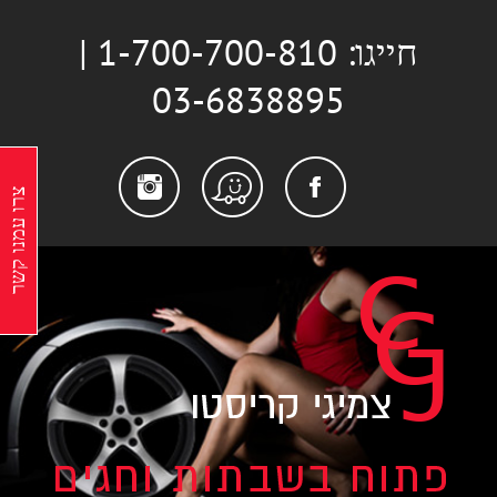
לג
חייגו: 1-700-700-810 |
תוכן
03-6838895
stagram
Facebook
Waze
צרו עמנו קשר