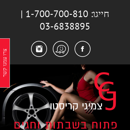
לג
חייגו: 1-700-700-810 |
תוכן
03-6838895
stagram
Facebook
Waze
צרו עמנו קשר