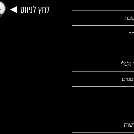
שבת
כב
גלגלי
ספים
שות