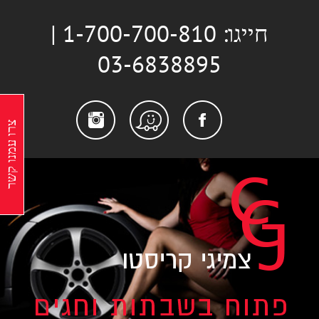
לג
חייגו: 1-700-700-810 |
תוכן
03-6838895
stagram
Facebook
Waze
צרו עמנו קשר