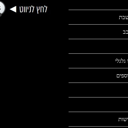
שבת
כב
גלגלי
ספים
שות