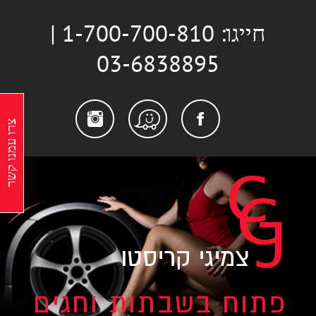
לג
חייגו: 1-700-700-810 |
תוכן
03-6838895
stagram
Facebook
Waze
צרו עמנו קשר