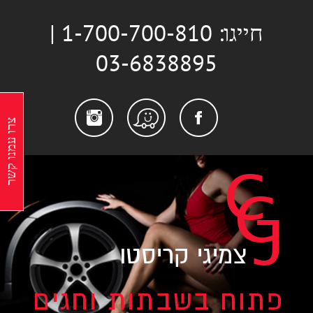
לג
חייגו: 1-700-700-810 |
תוכן
03-6838895
stagram
Facebook
Waze
צרו עמנו קשר