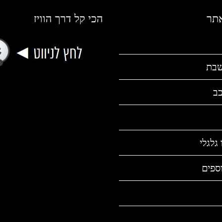
אתר
הכי קל דרך הוויז
שבת
כב
גלגלי
ספים