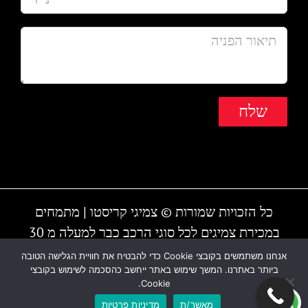
כל הזכויות שמורות © צמיגי קריסטו | מתמחים
במכירת צמיגים לכל סוגי הרכב כבר למעלה מ 30
שנה | המקום עובד גם בשבת | חייגו - 1-700-700-
אנחנו משתמשים בקובצי Cookie כדי להבטיח את חוויית הגלישה הטובה
ביותר באתרנו. המשך שימוש באתר ייחשב כהסכמה לשימוש בקובצי
810 או 03-6838895
Cookie.
מאשר/ת
מדיניות פרטיות