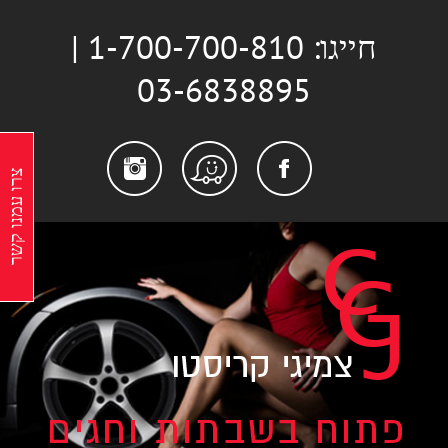
לג
חייגו: 1-700-700-810 |
תוכן
03-6838895
stagram
Facebook
Waze
צרו עמנו קשר