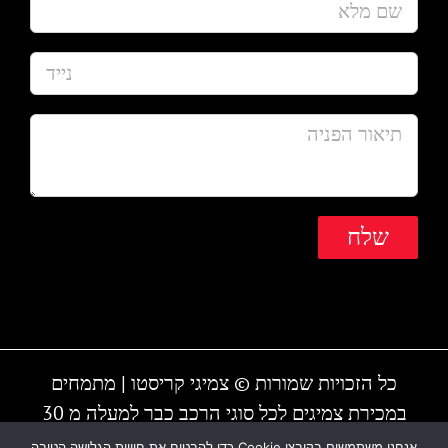
כל הזכויות שמורות © צמיגי קריסטו | מתמחים
במכירת צמיגים לכל סוגי הרכב כבר למעלה מ 30
שנה | המקום עובד גם בשבת | חייגו - 1-700-700-
אנחנו משתמשים בקובצי Cookie כדי להבטיח את חוויית הגלישה הטובה