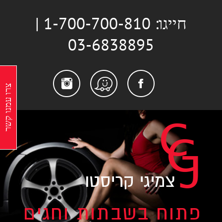
לג
חייגו: 1-700-700-810 |
תוכן
03-6838895
stagram
Facebook
Waze
צרו עמנו קשר