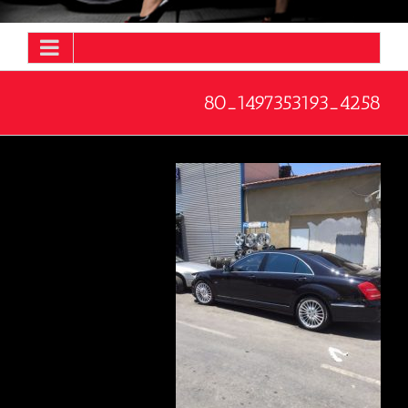
4258_1497353193_80