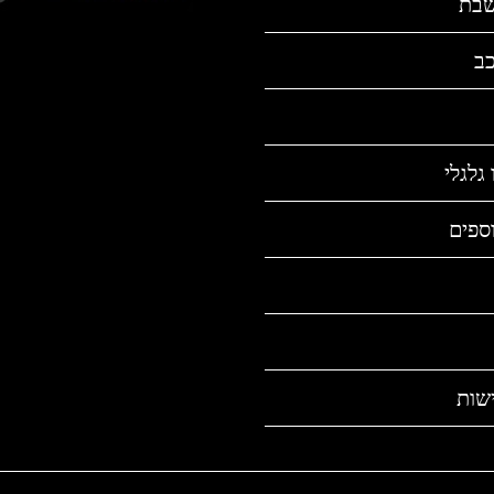
שבת
כב
גלגלי
ספים
שות