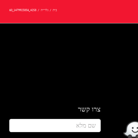
בית
/
גלרייה
/
4258_1479923856_60
צרו קשר