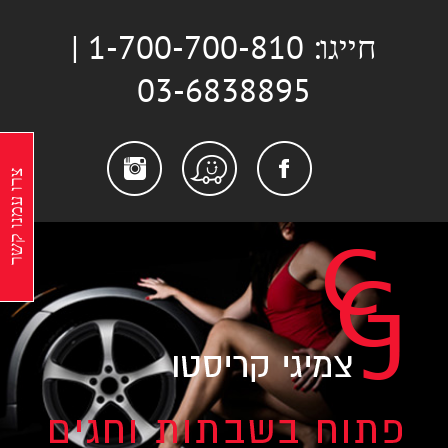
לג
חייגו: 1-700-700-810 |
תוכן
03-6838895
stagram
Facebook
Waze
צרו עמנו קשר