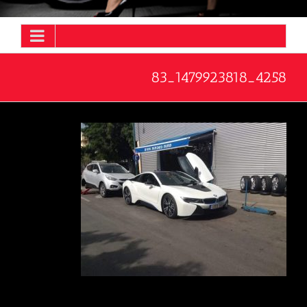
4258_1479923818_83