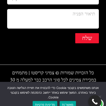
כל הזכויות שמורות © צמיגי קריסטו | מתמחים
במכירת צמיגים לכל סוגי הרכב כבר למעלה מ 30
שנה | המקום עובד גם בשבת | חייגו - 1-700-700-
אנחנו משתמשים בקובצי Cookie כדי להבטיח את חוויית הגלישה הטובה
ביותר באתרנו. המשך שימוש באתר ייחשב כהסכמה לשימוש בקובצי
810 או 03-6838895
Cookie.
מאשר/ת
מדיניות פרטיות