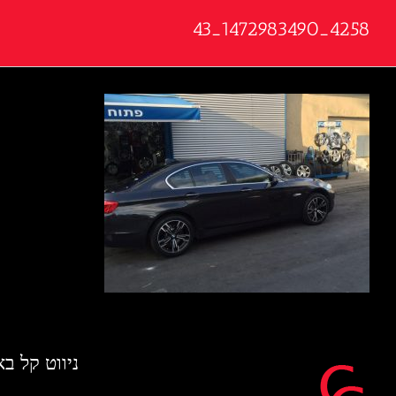
4258_1472983490_43
ניווט קל ב