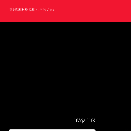
בית
/
גלרייה
/
4258_1472983490_43
צרו קשר