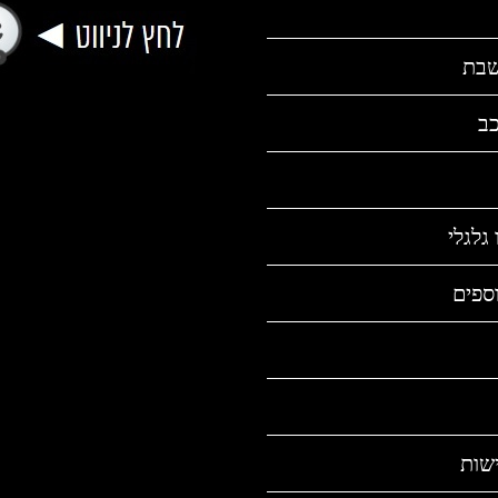
שבת
כב
גלגלי
ספים
שות