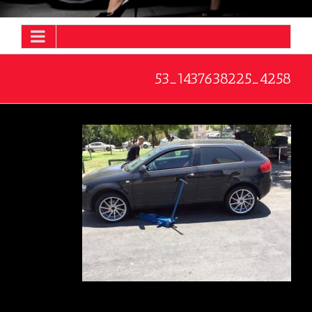
4258_1437638225_53