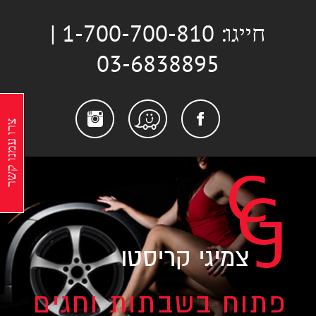
לג
חייגו: 1-700-700-810 |
תוכן
03-6838895
stagram
Facebook
Waze
צרו עמנו קשר