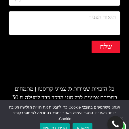
כל הזכויות שמורות © צמיגי קריסטו | מתמחים
במכירת צמיגים לכל סוגי הרכב כבר למעלה מ 30
שנה | המקום עובד גם בשבת | חייגו - 1-700-700-
אנחנו משתמשים בקובצי Cookie כדי להבטיח את חוויית הגלישה הטובה
ביותר באתרנו. המשך שימוש באתר ייחשב כהסכמה לשימוש בקובצי
810 או 03-6838895
Cookie.
מאשר/ת
מדיניות פרטיות