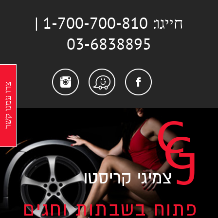
לג
חייגו: 1-700-700-810 |
תוכן
03-6838895
stagram
Facebook
Waze
צרו עמנו קשר