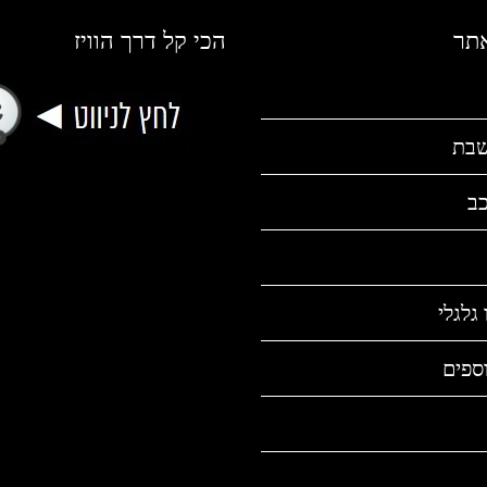
אתר
הכי קל דרך הוויז
שבת
כב
גלגלי
ספים