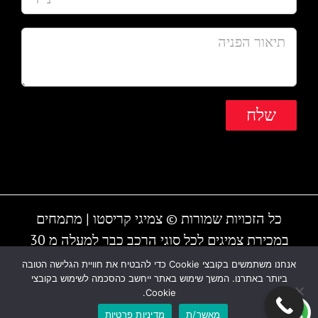
כל הזכויות שמורות © צמיגי קריסטו | מתמחים
במכירת צמיגים לכל סוגי הרכב כבר למעלה מ 30
שנה | המקום עובד גם בשבת | חייגו - 1-700-700-
אנחנו משתמשים בקובצי Cookie כדי להבטיח את חוויית הגלישה הטובה
ביותר באתרנו. המשך שימוש באתר ייחשב כהסכמה לשימוש בקובצי
810 או 03-6838895
Cookie.
מאשר/ת
מדיניות פרטיות