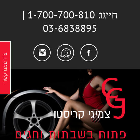
לג
חייגו: 1-700-700-810 |
תוכן
03-6838895
stagram
Facebook
Waze
צרו עמנו קשר