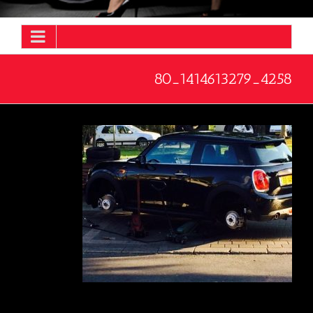
4258_1414613279_80