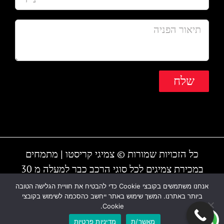
כל הזכויות שמורות © צמיגי קריסטו | מתמחים
במכירת צמיגים לכל סוגי הרכב כבר למעלה מ 30
שנה | המקום עובד גם בשבת | חייגו - 1-700-700-
אנחנו משתמשים בקובצי Cookie כדי להבטיח את חוויית הגלישה הטובה
ביותר באתרנו. המשך שימוש באתר ייחשב כהסכמה לשימוש בקובצי
810 או 03-6838895
Cookie.
מאשר/ת
מדיניות פרטיות