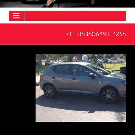
4258_1383806485_71