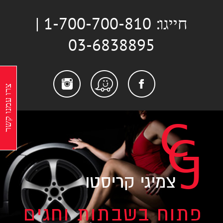
לג
חייגו: 1-700-700-810 |
תוכן
03-6838895
stagram
Facebook
Waze
צרו עמנו קשר