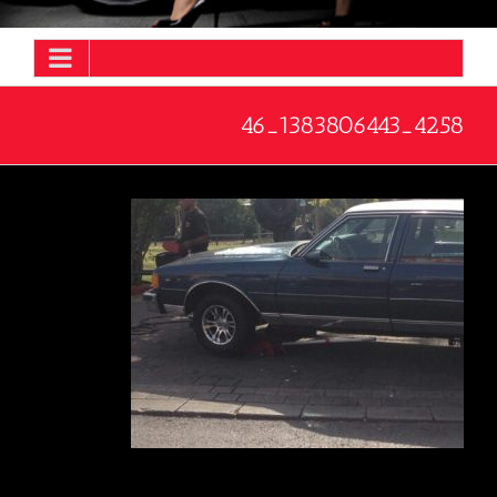
4258_1383806443_46