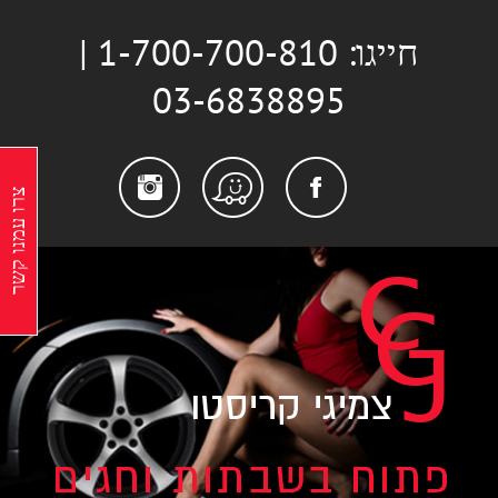
לג
חייגו: 1-700-700-810 |
תוכן
03-6838895
stagram
Facebook
Waze
צרו עמנו קשר