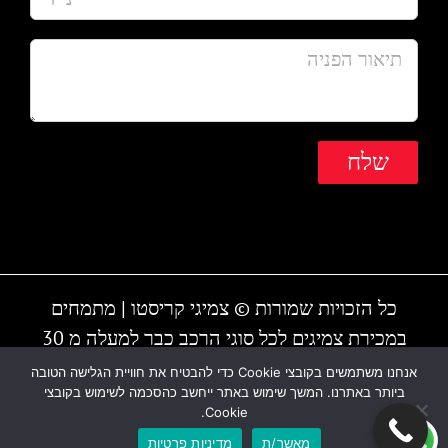
כל הזכויות שמורות © צמיגי קריסטו | מתמחים
במכירת צמיגים לכל סוגי הרכב כבר למעלה מ 30
שנה | המקום עובד גם בשבת | חייגו - 1-700-700-
אנחנו משתמשים בקובצי Cookie כדי להבטיח את חוויית הגלישה הטובה
ביותר באתרנו. המשך שימוש באתר ייחשב כהסכמה לשימוש בקובצי
810 או 03-6838895
Cookie.
מאשר/ת
מדיניות פרטיות