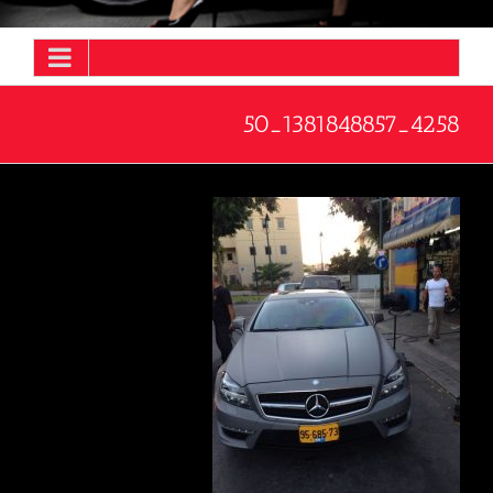
4258_1381848857_50