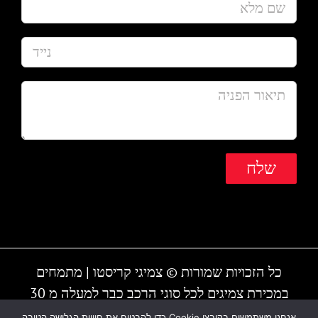
כל הזכויות שמורות © צמיגי קריסטו | מתמחים
במכירת צמיגים לכל סוגי הרכב כבר למעלה מ 30
שנה | המקום עובד גם בשבת | חייגו - 1-700-700-
אנחנו משתמשים בקובצי Cookie כדי להבטיח את חוויית הגלישה הטובה