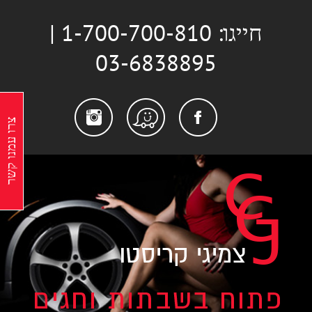
לג
חייגו: 1-700-700-810 |
תוכן
03-6838895
stagram
Facebook
Waze
צרו עמנו קשר